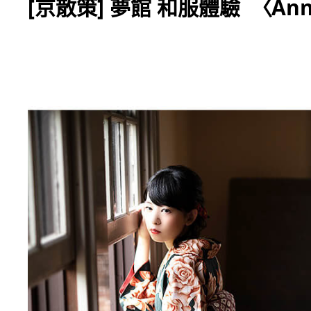
[京散策] 夢館 和服體驗 〈Ann