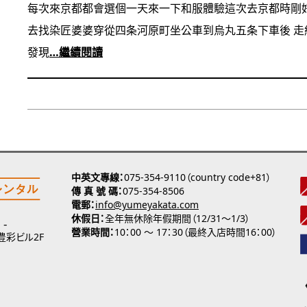
每次來京都都會選個一天來一下和服體驗這次去京都時剛
去找染匠婆婆穿從四条河原町坐公車到烏丸五条下車後 
發現
…繼續閱讀
中英文專線
075-354-9110（country code+81）
傳 真 號 碼
075-354-8506
電郵
info@yumeyakata.com
休假日
全年無休除年假期間（12/31～1/3）
營業時間
10：00 ～ 17：30（最終入店時間16：00）
 豊彩ビル2F