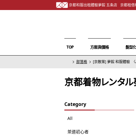
京都和服出租體驗夢館 五条店
京都租借
TOP
方案與價格
髮型
部落格
[京散策] 夢館 和服體驗 〈A
京都着物レンタル
Category
All
茶道初心者