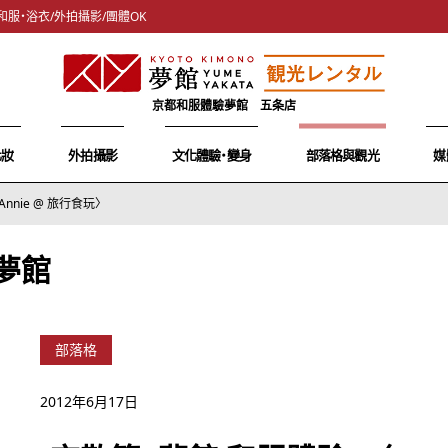
和服・浴衣/外拍攝影/團體OK
京都和服體驗夢館 五条店
化妝
外拍攝影
文化體驗・變身
部落格與觀光
媒
nnie @ 旅行食玩〉
夢館
部落格
2012年6月17日