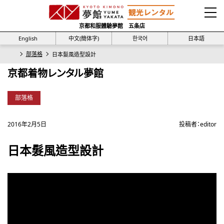
京都和服體驗夢館 五条店
English
中文(簡体字)
한국어
日本語
部落格
日本髮風造型設計
京都着物レンタル夢館
部落格
2016年2月5日
投稿者：
editor
日本髮風造型設計