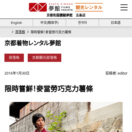
京都和服體驗夢館 五条店
English
中文(簡体字)
한국어
日本語
部落格
限時嘗鮮！麥當勞巧克力薯條
京都着物レンタル夢館
部落格
京都觀光部落格
2016年1月30日
投稿者：
editor
限時嘗鮮！麥當勞巧克力薯條