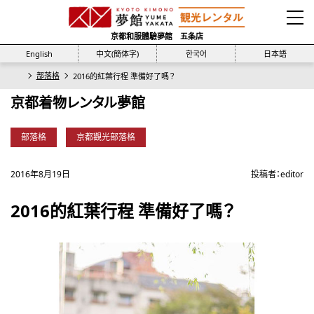
京都和服體驗夢館 五条店
English
中文(簡体字)
한국어
日本語
部落格
2016的紅葉行程 準備好了嗎？
京都着物レンタル夢館
部落格
京都觀光部落格
2016年8月19日
投稿者：
editor
2016的紅葉行程 準備好了嗎？