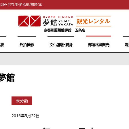
和服・浴衣/外拍攝影/團體OK
京都和服體驗夢館 五条店
化妝
外拍攝影
文化體驗・變身
部落格與觀光
媒
夢館
未分類
2016年5月22日