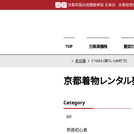
京都和服出租體驗夢館 五条店
京都租借
TOP
方案與價格
髮型
未分類
C1603 (無TL、LW尺寸)
京都着物レンタル
Category
All
茶道初心者