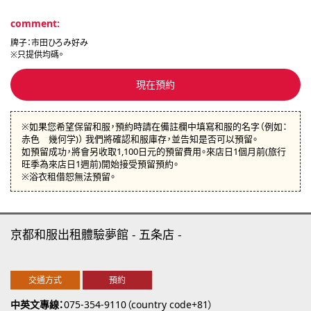
comment:
牌子：市田ひろみ好み
※只提供均碼。
現在預約
※如果您希望保留和服，預約時請在備註欄中填寫和服的名字（例如：
赤色 幾何学)） 我們將確認和服庫存，並告知是否可以預留。
如預留成功，將會另收取1,100日元的預留費用。來店日1個月前(旅行
旺季為來店日1週前)開始接受預留預約。
※浴衣租借恕無法預留。
京都和服出租體驗夢館
五条店
交通方式
預約
中英文專線
075-354-9110（country code+81）