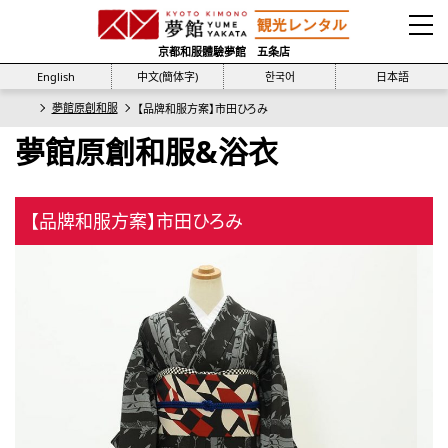
京都和服體驗夢館 五条店
English
中文(簡体字)
한국어
日本語
夢館原創和服
【品牌和服方案】市田ひろみ
夢館原創和服&浴衣
【品牌和服方案】市田ひろみ