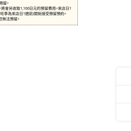
預留。
將會另收取1,100日元的預留費用。來店日1
行旺季為來店日1週前)開始接受預留預約。
恕無法預留。