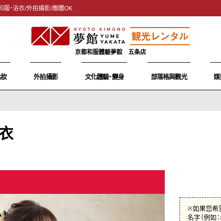
和服・浴衣/外拍攝影/團體OK
京都和服體驗夢館 五条店
化妝
外拍攝影
文化體驗・變身
部落格與觀光
媒
衣
※如果您希
名字（例如