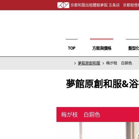
京都和服出租體驗夢館 五条店
京都租借
TOP
方案與價格
髮型
夢館原創和服
梅が枝 白銅色
夢館原創和服&浴
梅が枝 白銅色