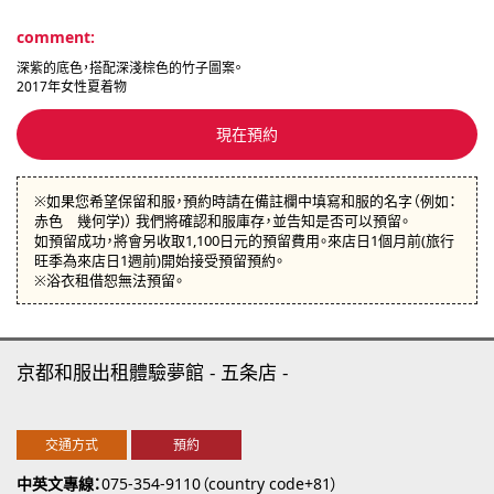
comment:
深紫的底色，搭配深淺棕色的竹子圖案。
2017年女性夏着物
現在預約
※如果您希望保留和服，預約時請在備註欄中填寫和服的名字（例如：
赤色 幾何学)） 我們將確認和服庫存，並告知是否可以預留。
如預留成功，將會另收取1,100日元的預留費用。來店日1個月前(旅行
旺季為來店日1週前)開始接受預留預約。
※浴衣租借恕無法預留。
京都和服出租體驗夢館
五条店
交通方式
預約
中英文專線
075-354-9110（country code+81）