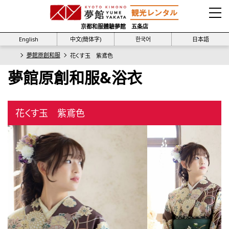
京都和服體驗夢館 五条店
English
中文(簡体字)
한국어
日本語
夢館原創和服
花くす玉 紫鳶色
夢館原創和服&浴衣
花くす玉 紫鳶色