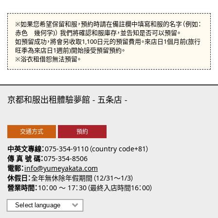
※如果您希望保留和服，預約時請在備註欄中填寫和服的名字（例如：
赤色 幾何学)） 我們將確認和服庫存，並告知是否可以預留。
如預留成功，將會另收取1,100日元的預留費用。來店日1個月前(旅行
旺季為來店日1週前)開始接受預留預約。
※浴衣租借恕無法預留。
京都和服出租體驗夢館
五条店
交通方式
預約
中英文專線
075-354-9110（country code+81）
傳 真 號 碼
075-354-8506
電郵
info@yumeyakata.com
休假日
全年無休除年假期間（12/31～1/3）
營業時間
10：00 ～ 17：30（最終入店時間16：00）