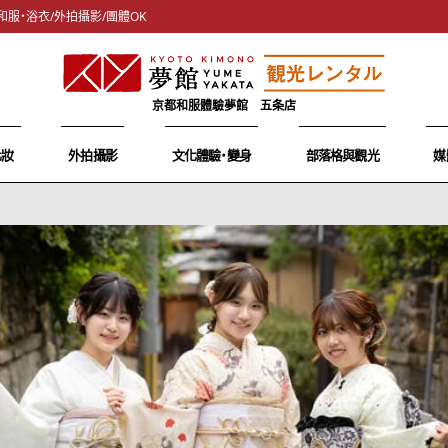
和服・浴衣/外拍攝影/團體OK
京都和服體驗夢館 五条店
化妝
外拍攝影
文化體驗・變身
部落格與觀光
媒