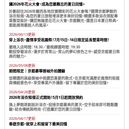
讓2026年花火大會，成為您最難忘的夏日回憶。
計劃前往2026年關西各地欣賞精彩的花火大會嗎？選擇京都夢館的
浴衣租借，為您的夏日旅程增添更多美好回憶。精選多款浴衣搭配專
業髮型設計，讓您無論是在花火大會、京都觀光，還是日本夏日祭典，
都能展現最迷人的風采。
2026/06/13更新
穿上浴衣，盡情享受祇園祭！7月15日、16日限定延長營業時間！
最晚入店時間：18:30／最晚歸還時間：19:30
歡迎穿著浴衣，漫步於宵宵山、宵山的夢幻夜色之中，感受京都夏日祭
典的魅力。
2026/05/08更新
期間限定｜京都豪華振袖外拍體驗
從精選的高級振袖中挑選您喜愛的款式，在京都充滿歷史風情的街道
與傳統景色中，享受專業戶外攝影，留下專屬於您的美好回憶。
2026/04/28更新
2026年浴衣租借正式開始！5月1日起開放預約
換上夢館原創設計浴衣，迎接京都最美的夏天。空手前來即可輕鬆體
驗，結合傳統與時尚，打造屬於您的夏日回憶。
2026/04/17更新
春遊京都，就穿上和服留下最美回憶