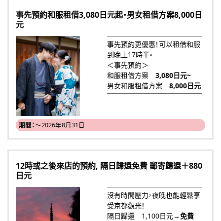
事先預約和服租借3,080日元起・男女租借方案8,000日
元
事先預約更優惠！可以租借和服
到晚上17時半。
＜事先預約＞
和服租借方案
3,080日元~
男女和服租借方案
8,000日元
期間：
～2026年8月31日
12時或之後來店的預約, 隔日歸還免費 郵寄歸還＋880
日元
沒有時間壓力，夜晚也能輕鬆享
受京都觀光！
隔日歸還 1,100日元→
免費