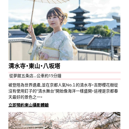
清水寺・東山・八坂塔
從夢館五条店…公車約15分鐘
被登陸為世界遺產,並在京都人氣No.１的清水寺。吉野櫻花樹從
沒有使用釘子的“清水舞台”開始像海洋一樣盛開。這裡是京都春
天最好的景色之一。
立即預約東山攝影體驗