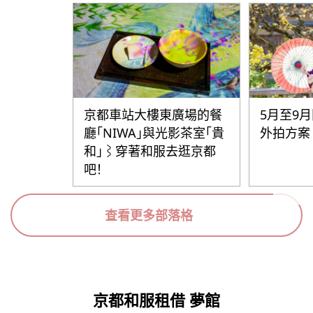
京都車站大樓東廣場的餐
5月至9
廳「NIWA」與光影茶室「貴
外拍方案
和」⌇穿著和服去逛京都
吧！
查看更多部落格
京都和服租借 夢館