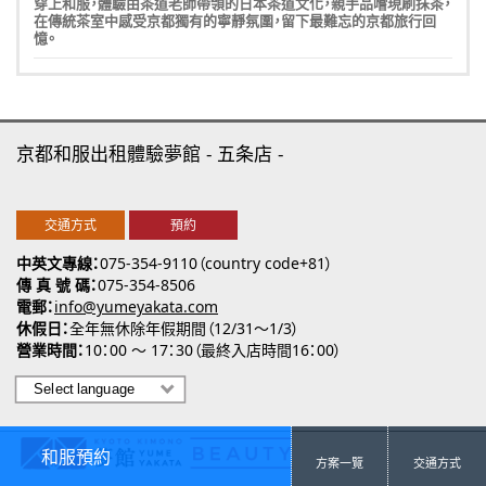
穿上和服，體驗由茶道老師帶領的日本茶道文化，親手品嚐現刷抹茶，
在傳統茶室中感受京都獨有的寧靜氛圍，留下最難忘的京都旅行回
憶。
京都和服出租體驗夢館
五条店
交通方式
預約
中英文專線
075-354-9110（country code+81）
傳 真 號 碼
075-354-8506
電郵
info@yumeyakata.com
休假日
全年無休除年假期間（12/31～1/3）
營業時間
10：00 ～ 17：30（最終入店時間16：00）
和服預約
方案一覽
交通方式