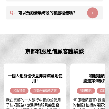
Q.
可以預約清晨時段的和服租借嗎？
+
京都和服租借顧客體驗談
一個人也能愉快且非常滿意地使
和服種類豐
用！
能選擇到很好
和服租借
京都外拍攝影方案
和服租借
京都外
我在京都的一人旅行中預約並使用
“和服種類豐富，我能
了這項服務。從選擇和服到髮型設
的和服！拍攝的淺野先