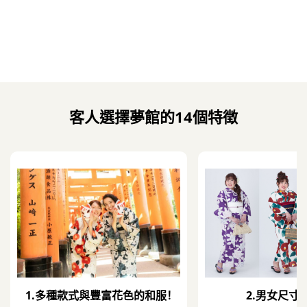
客人選擇夢館的14個特徴
1.
多種款式與豐富花色的和服！
2.
男女尺寸齊