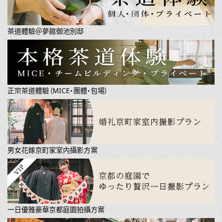
茶道體驗＠夢館御池別邸
正宗茶道體驗（MICE・團體・包場）
男女花嫁京町家室内攝影方案
一日優雅豪華京都庭園拍攝方案