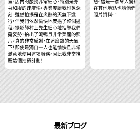
置，店內的服務非常細心，特別是穿
您。這是一家令人驚豔
著和服的速度快，專業度讓我印象深
在其他地點也請他們拍
刻。雖然拍攝是在炎熱的天氣下進
照片資料。”
行，但我們依然愉快地度過了整個過
程。攝影師村上先生細心地指導我們
擺姿勢，拍出了流暢且非常美麗的照
片。真的非常感謝，在這麼熱的天氣
下！即使是獨自一人也能愉快且非常
滿意地使用這項服務，因此我非常推
薦這個拍攝計劃！
最新ブログ