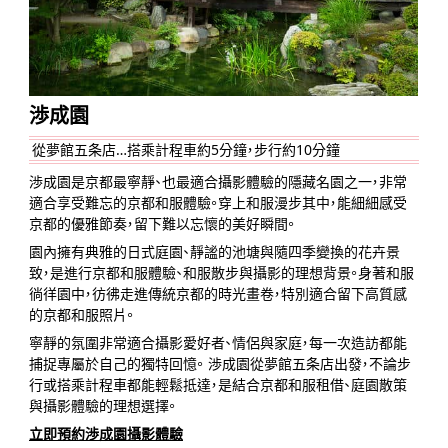
渉成園
從夢館五条店…搭乘計程車約5分鐘，步行約10分鐘
渉成園是京都最寧靜、也最適合攝影體驗的隱藏名園之一，非常
適合享受難忘的京都和服體驗。穿上和服漫步其中，能細細感受
京都的優雅節奏，留下難以忘懷的美好瞬間。
園內擁有典雅的日式庭園、靜謐的池塘與隨四季變換的花卉景
致，是進行京都和服體驗、和服散步與攝影的理想背景。身著和服
徜徉園中，彷彿走進傳統京都的時光畫卷，特別適合留下高質感
的京都和服照片。
寧靜的氛圍非常適合攝影愛好者、情侶與家庭，每一次造訪都能
捕捉專屬於自己的獨特回憶。 渉成園從夢館五条店出發，不論步
行或搭乘計程車都能輕鬆抵達，是結合京都和服租借、庭園散策
與攝影體驗的理想選擇。
立即預約渉成園攝影體驗