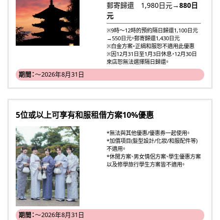
郵寄歸還 1,980日元→
880日
元
※9時～12時的預約隔日歸還1,100日元
→550日元。郵寄歸還1,430日元
※白金方案・正絹和服恕不適用此優惠
※因12月31日至1月3日休息，12月30日
來店恕無法選擇隔日歸還。
期間：
～2026年8月31日
5位或以上可享有和服租借方案10%優惠
*無法與其他優惠/優惠券一起使用。
*加價項目(髮型設計/化妝/和服配件等)
不適用。
*休閒方案、男女情侶方案、學生優惠方案
以及修學旅行學生方案皆不適用。
期間：
～2026年8月31日