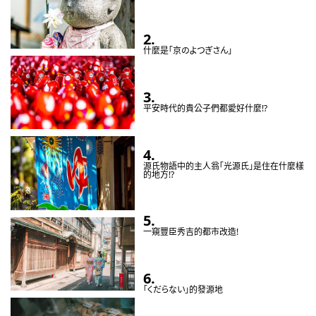
2.
什麼是「京のよつぎさん」
3.
平安時代的貴公子們都愛好什麼!?
4.
源氏物語中的主人翁「光源氏」是住在什麼樣
的地方!?
5.
一窺豐臣秀吉的都市改造!
6.
「くだらない」的發源地