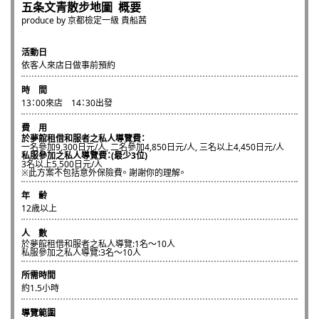
五条文青散步地圖 概要
produce by 京都檢定一級 貴船茜
活動日
依客人來店日做事前預約
時 間
13：00來店 14：30出發
費 用
於夢館租借和服者之私人導覽費：
一名參加9,300日元/人, 二名參加4,850日元/人, 三名以上4,450日元/人
私服參加之私人導覽費：(最少3位)
3名以上5,500日元/人
※此方案不包括意外保險費。 謝謝你的理解。
年 齢
12歳以上
人 數
於夢館租借和服者之私人導覽:1名～10人
私服參加之私人導覽:3名～10人
所需時間
約1.5小時
導覽範圍