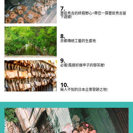
7.
豐臣秀吉的終極野心。帶您一探豐臣秀吉留
下證據!
8.
京都傳統工藝的生產地
9.
必看!風靡好幾甲子的御茶屋!
10.
無人不知的日本企業發跡之地!