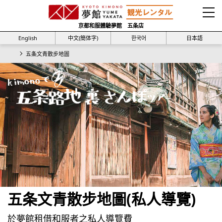
京都和服體驗夢館 五条店
English
中文(簡体字)
한국어
日本語
五条文青散步地圖
五条文青散步地圖(私人導覽)
於夢館租借和服者之私人導覽費