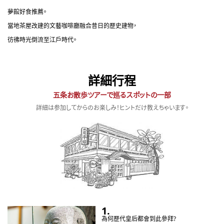
夢館好食推薦。
當地茶屋改建的文藝咖啡廳融合昔日的歷史建物，
彷彿時光倒流至江戶時代。
詳細行程
五条お散歩ツアーで巡るスポットの一部
詳細は参加してからのお楽しみ！ヒントだけ教えちゃいます。
1.
為何歷代皇后都會到此參拜?