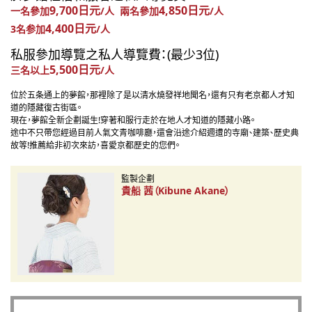
9,700日元
4,850日元
一名參加
/人 兩名參加
/人
4,400日元
3名参加
/人
私服參加導覽之私人導覽費：(最少3位)
5,500日元
三名以上
/人
位於五条通上的夢館，那裡除了是以清水燒發祥地聞名，還有只有老京都人才知
道的隱藏復古街區。
現在，夢館全新企劃誕生!穿著和服行走於在地人才知道的隱藏小路。
途中不只帶您經過目前人氣文青咖啡廳，還會沿途介紹週遭的寺廟、建築、歷史典
故等!推薦給非初次來訪，喜愛京都歷史的您們。
監製企劃
貴船 茜（Kibune Akane）