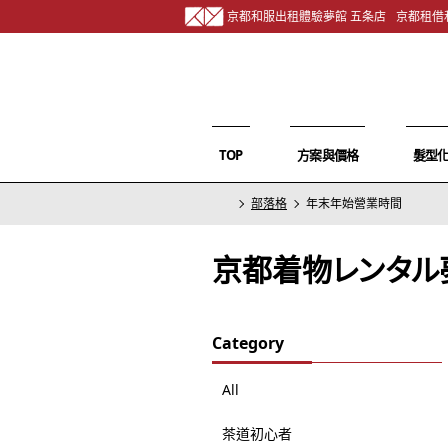
京都和服出租體驗夢館 五条店
京都租借
TOP
方案與價格
髮型
部落格
年末年始營業時間
京都着物レンタル
Category
All
茶道初心者