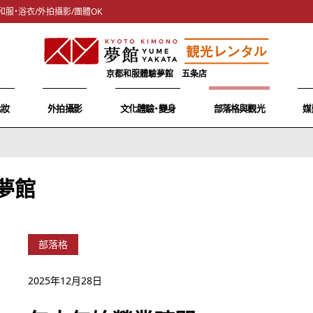
和服・浴衣/外拍攝影/團體OK
京都和服體驗夢館 五条店
化妝
外拍攝影
文化體驗・變身
部落格與觀光
媒
夢館
部落格
2025年12月28日