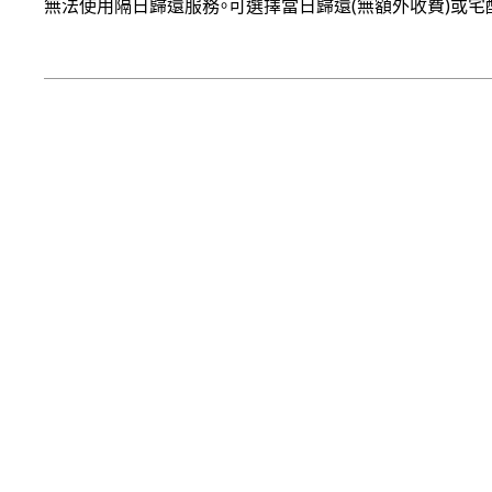
無法使用隔日歸還服務。可選擇當日歸還(無額外收費)或宅