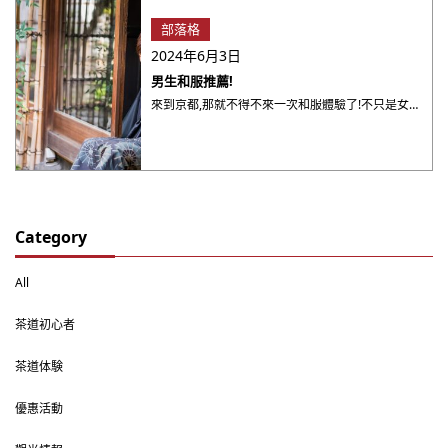
部落格
2024年6月3日
男生和服推薦!
來到京都,那就不得不來一次和服體驗了!不只是女生,相信很多男生也會想穿一次和服吧!可能很多人對男生和服不熟悉, ・・・
Category
All
茶道初心者
茶道体験
優惠活動