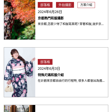
部落格
外拍攝影
方案介紹
2024年6月26日
京都熱門和服攝影
來京都,怎麼少得了和服寫真呢? 穿著和服,漫步京都街頭,用相機記錄這美好的瞬間。 為了讓大家的和服體驗留下珍貴 ・・・
部落格
2024年6月3日
特殊尺碼和服介紹
在計劃來京都自由行的行程時, 很多人都會因為擔心沒有合適的尺寸而對和服租借而卻步。為此, 京都夢館除了均碼和服 ・・・