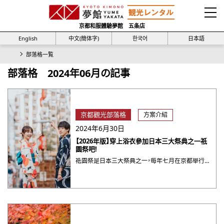
京都和服體驗夢館 五条店
English
中文(簡体字)
한국어
日本語
部落格一覧
部落格 2024年06月の記事
京都觀光部落格
方案介紹
2024年6月30日
【2026年版】穿上浴衣參加日本三大祭典之一祇
園祭吧!
祗園祭是日本三大祭典之一，每年七月在京都舉行。這個祭典稱為八坂神社祭，已有1000多年的歷史。祗園祭的舉辦時間很長，主要以被稱為「山鉾巡行」的遊行而聞名。