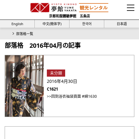
京都和服體驗夢館 五条店
English
中文(簡体字)
한국어
日本語
部落格一覧
部落格 2016年04月の記事
未分類
2016年4月30日
C1621
>>回到浴衣福袋頁面 #綿1630