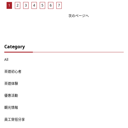
1
2
3
4
5
6
7
次のページへ
Category
All
茶道初心者
茶道体験
優惠活動
觀光情報
員工穿搭分享