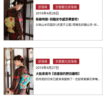
部落格
京都觀光部落格
2016年4月28日
新綠時期，到龍安寺感受禪意吧！
以枯山水石庭的［虎渡子之庭］而聞名的龍山寺，非常適合靜下心來感受其中的禪意，特別是石庭是以１５個石頭排列而成， ・・・
部落格
京都觀光部落格
2016年4月27日
大阪泉南市 【信達宿的野田藤祭】
四月底的日本已經漸漸變熱了~ 也迎來紫藤花季囉~~ 位於大阪泉南市的[信達宿的野田藤祭]在這個禮拜也熱熱鬧鬧登 ・・・