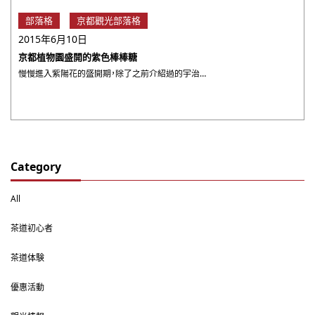
部落格
京都觀光部落格
2015年6月10日
京都植物園盛開的紫色棒棒糖
慢慢進入紫陽花的盛開期，除了之前介紹過的宇治三室戶寺之外，在京都市區內，其實也可以前往京都植物園看看哦！雖然沒 ・・・
Category
All
茶道初心者
茶道体験
優惠活動