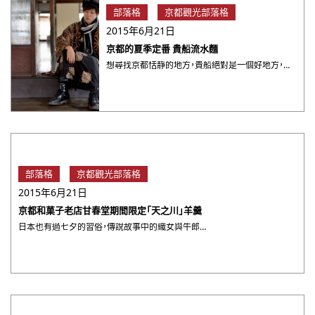
部落格
京都觀光部落格
2015年6月21日
京都的夏季定番 貴船流水麵
想尋找京都恬靜的地方，貴船絕對是一個好地方，雖然偶然還是有很多觀光客，但被樹及溪澗包圍著的貴船，一踏出車站，就 ・・・
部落格
京都觀光部落格
2015年6月21日
京都和菓子老店甘春堂期間限定「天之川」羊羹
日本也有過七夕的習俗，傳說故事中的織女與牛郎也會在銀河相會，雖然在日本的七夕是國曆的七月七號，但同樣有許多浪漫 ・・・