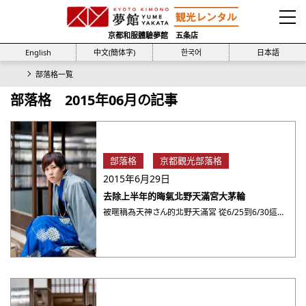
京都和服體驗夢館 五条店
English
中文(簡体字)
한국어
日本語
部落格一覧
部落格 2015年06月の記事
部落格
京都觀光部落格
2015年6月29日
去除上半年的晦氣北野天滿宮大茅輪
被暱稱為天神さん的北野天滿宮 從6/25到6/30這段期間,特別擺出大茅輪, 一般在6/30這天許多神社都會有 ・・・