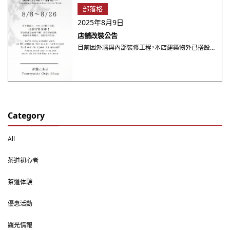
部落格
2025年8月9日
店舖改裝公告
目前因外牆與內部裝修工程，本店建築物外已搭設施工鷹架。入口位置可能稍微不易辨認，但我們仍照常營業，請放心😊 蒞 ・・・
Category
All
茶道初心者
茶道体験
優惠活動
觀光情報