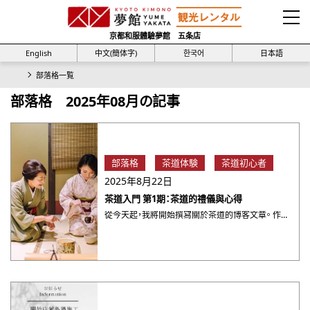
京都和服體驗夢館 五条店
English
中文(簡体字)
한국어
日本語
部落格一覧
部落格 2025年08月の記事
部落格
茶道体験
茶道初心者
2025年8月22日
茶道入門 第1期：茶道的禮儀與心得
從今天起，我將開始撰冩關於茶道的博客文章。 作爲第一期，我將講解茶道的禮儀和心得。 説到茶道，大家可能會覺得， ・・・