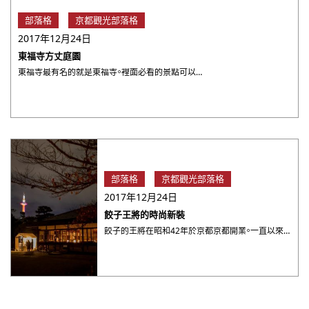
部落格
京都觀光部落格
2017年12月24日
東福寺方丈庭園
東福寺最有名的就是東福寺。裡面必看的景點可以說就是方丈的庭園。由昭和時期的造景師「重森三玲」所打造的三玲世界。 ・・・
部落格
京都觀光部落格
2017年12月24日
餃子王將的時尚新裝
餃子的王將在昭和42年於京都京都開業。一直以來都給人一種肚子很餓的男人才會去吃的印象 但是烏丸御池的「GYOZ ・・・