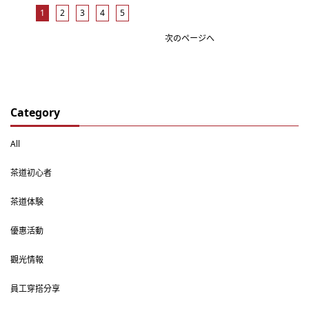
1
2
3
4
5
次のページへ
Category
All
茶道初心者
茶道体験
優惠活動
觀光情報
員工穿搭分享