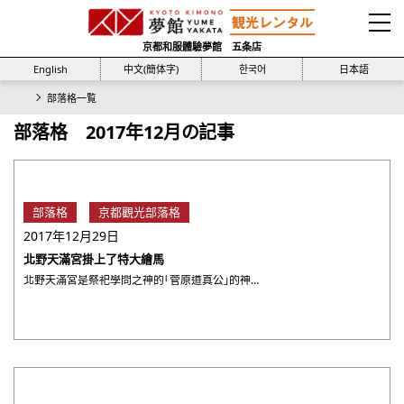
京都和服體驗夢館 五条店
English
中文(簡体字)
한국어
日本語
部落格一覧
部落格 2017年12月の記事
部落格
京都觀光部落格
2017年12月29日
北野天滿宮掛上了特大繪馬
北野天滿宮是祭祀學問之神的「菅原道真公」的神社。小時候考試前我常常去拜拜。 京都的北野天滿宮是全國天滿宮之中的 ・・・