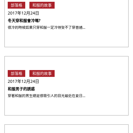
部落格
和服的故事
2017年12月24日
冬天穿和服會冷嗎?
很冷的時候如果只穿和服一定冷得受不了穿普通的衣服時可以加外套 那穿和服時怎麼辦呢? 其實和服也有專用的外套通常 ・・・
部落格
和服的故事
2017年12月24日
和服男子的誘惑
穿著和服的男生總是很吸引人的目光最近在夏日祭典穿著浴衣的年輕人越來越多了不過不只是浴衣穿著和服的男子也增加了 ・・・