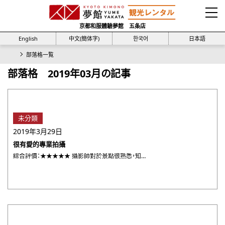
京都和服體驗夢館 五条店
English
中文(簡体字)
한국어
日本語
部落格一覧
部落格 2019年03月の記事
未分類
2019年3月29日
很有愛的專業拍攝
綜合評價：★★★★★ 攝影師對於景點很熟悉，知道哪個角度拍最美， 很專業， 構圖很美，很有詩意，能夠好好的地捕 ・・・