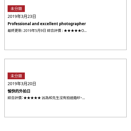
未分類
2019年3月23日
Professional and excellent photographer
最終更新: 2019年5月9日 綜合評價 : ★★★★★Orange Lin did an awesome j ・・・
未分類
2019年3月20日
愉快的外拍日
綜合評價：★★★★★ 因為和先生沒有拍過婚紗，所以一直很期待這次的怕攝。當天天氣真的好冷，當下臉都僵了根本笑不 ・・・