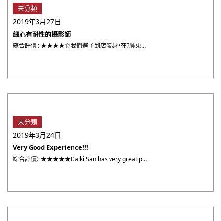
未分類
2019年3月27日
細心有耐性的攝影師
綜合評價 : ★★★★☆我們遲了到店裝身，在?廣東話的店員協助下, 很快便選好和服開始裝身及化妝, 裝身的?? ・・・
未分類
2019年3月24日
Very Good Experience!!!
綜合評價： ★★★★★Daiki San has very great photoshooting skill ・・・