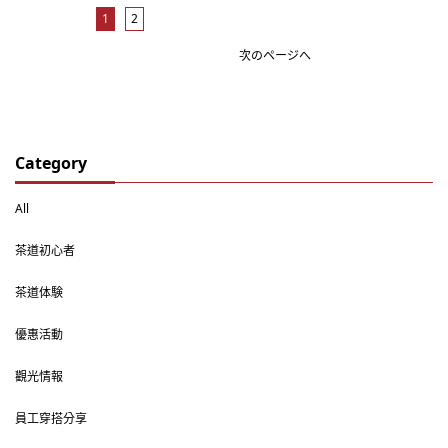
1
2
次のページへ
Category
All
茶道初心者
茶道体験
優惠活動
觀光情報
員工穿搭分享