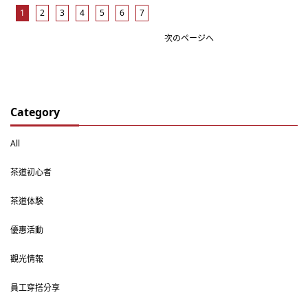
1
2
3
4
5
6
7
次のページへ
Category
All
茶道初心者
茶道体験
優惠活動
觀光情報
員工穿搭分享