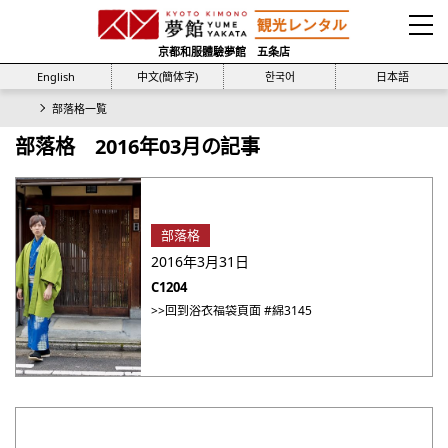
京都和服體驗夢館 五条店
English
中文(簡体字)
한국어
日本語
部落格一覧
部落格 2016年03月の記事
部落格
2016年3月31日
C1204
>>回到浴衣福袋頁面 #綿3145