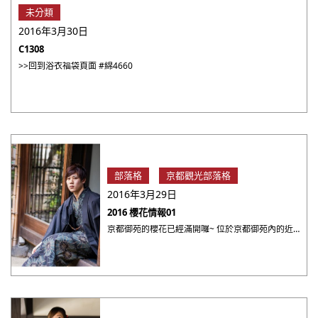
未分類
2016年3月30日
C1308
>>回到浴衣福袋頁面 #綿4660
部落格
京都觀光部落格
2016年3月29日
2016 櫻花情報01
京都御苑的櫻花已經滿開囉~ 位於京都御苑內的近衛邸跡的櫻花，被稱做［近衛の糸桜］的枝垂櫻開得正漂亮呢，錯過盛開 ・・・