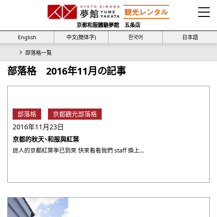
京都和服體驗夢館 五条店
English
中文(簡体字)
한국어
日本語
部落格一覧
部落格 2016年11月の記事
部落格
京都觀光部落格
2016年11月23日
京都的秋天、和服與紅葉
迷人的京都紅葉季已到來 快來看看我們 staff 換上和服拍下的紅葉美景吧！ [12/20前期間限定]16點後 ・・・