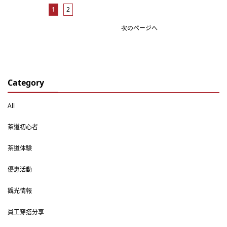
1
2
次のページへ
Category
All
茶道初心者
茶道体験
優惠活動
觀光情報
員工穿搭分享