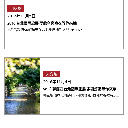
部落格
2016年11月5日
2016 台北國際旅展 夢館全套浴衣等你來抽
✨看看我們Staff昨天在台北旅展遇到誰！！！💖 11/7前夢館在世貿一館2樓 ・・・
未分類
2016年11月4日
vol 3 夢館在台北國際旅展 多項好禮等你來拿
獨享折價券、活動訊息、優惠情報、京都的好吃好玩~~盡在夢館電子報→立即加入成為電子報會員吧！