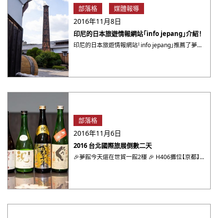
部落格
媒體報導
2016年11月8日
印尼的日本旅遊情報網站「info jepang」介紹！
印尼的日本旅遊情報網站「info jepang」推薦了夢館的和服體驗。 內容詳盡的紀錄了體驗過程，以及讚賞夢館 ・・・
部落格
2016年11月6日
2016 台北國際旅展倒數二天
🎉夢館今天還在世貿一館2樓 🎉 H406攤位【京都】MK/觀光和服體驗 等你喔 ・・・