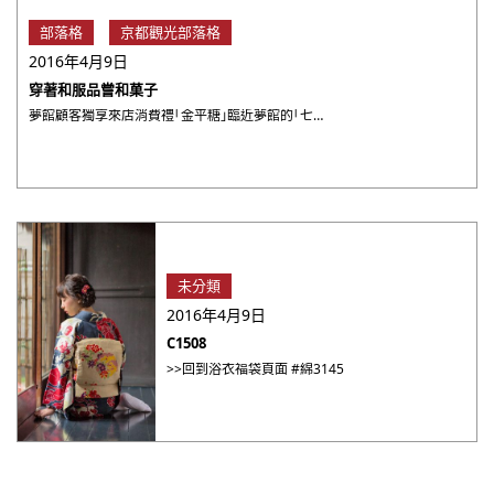
部落格
京都觀光部落格
2016年4月9日
穿著和服品嘗和菓子
夢館顧客獨享來店消費禮「金平糖」臨近夢館的「七条甘春堂」 除了店內各式手工製作的茶點外 迎接夏季而推出的抹茶聖 ・・・
未分類
2016年4月9日
C1508
>>回到浴衣福袋頁面 #綿3145