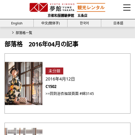
京都和服體驗夢館 五条店
English
中文(簡体字)
한국어
日本語
部落格一覧
部落格 2016年04月の記事
未分類
2016年4月12日
C1502
>>回到浴衣福袋頁面 #綿3145