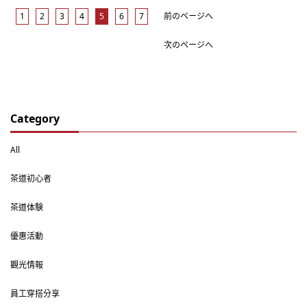
1
2
3
4
5
6
7
前のページへ
次のページへ
Category
All
茶道初心者
茶道体験
優惠活動
觀光情報
員工穿搭分享