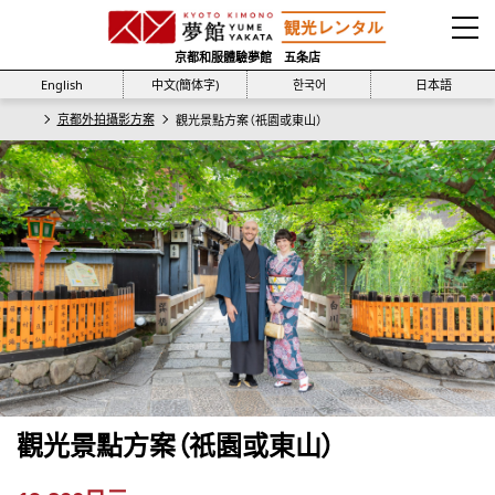
京都和服體驗夢館 五条店
English
中文(簡体字)
한국어
日本語
京都外拍攝影方案
觀光景點方案（祇園或東山）
觀光景點方案（祇園或東山）