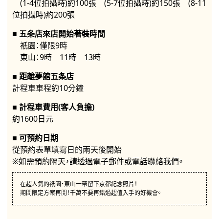
(1-4位拍攝時)約100張 (5-7位拍攝時)約150張 (8-11
位拍攝時)約200張
五条店來店開始著裝時間
祇園：僅限9時
東山：9時 11時 13時
距離夢館五条店
計程車車程約10分鐘
計程車費用(客人負擔)
約1600日元
可預約日期
從預約表單填寫日的兩天後開始
※如需預約隔天，請透過電子郵件或電話聯絡我們。
在超人氣的祇園・東山一帶留下京都紀念照片！
期間限定方案再開！千萬不要再錯過超值入手的好機會。