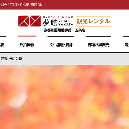
和服・浴衣/外拍攝影/團體OK
京都和服體驗夢館 五条店
化妝
外拍攝影
文化體驗・變身
部落格與觀光
媒
方案(円山公園)