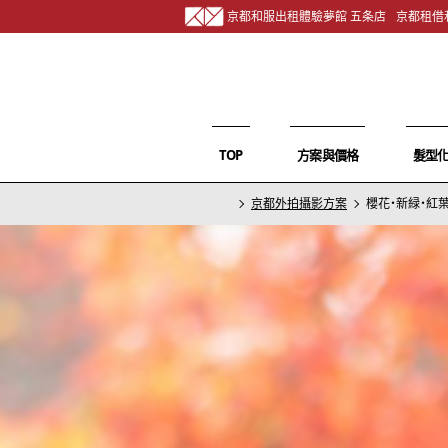
京都和服出租體驗夢館 五条店
京都租借
TOP
方案與價格
髮型
京都外拍攝影方案
櫻花・新緑・紅葉