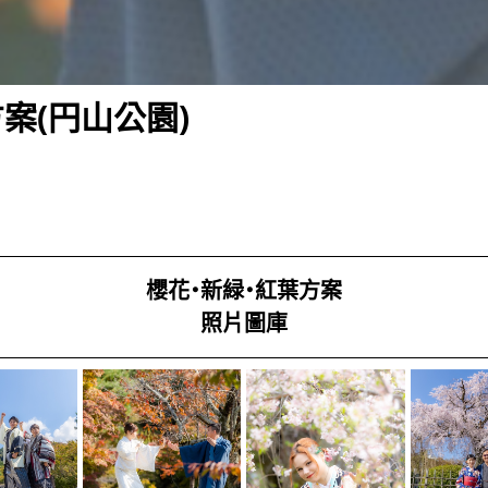
案(円山公園)
櫻花・新緑・紅葉方案
照片圖庫