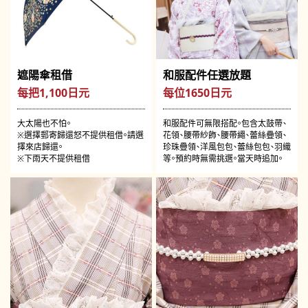
遮陽傘租借
和服配件任選放題
每把1,100日元
每位1650日元
大太陽也不怕。
和服配件可無限搭配。包含太鼓帶、
※選擇郵寄歸還怒不提供租借。請選
花領、腰帶紗飾、腰帶繩、蕾絲疊領、
擇來店歸還。
珍珠疊領、洋風包包、蕾絲包包、羽織
※下雨天不提供租借
等。預約時無需挑選。當天時追加。