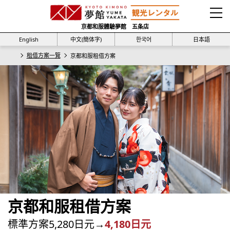
京都和服體驗夢館 五条店
English
中文(簡体字)
한국어
日本語
租借方案一覽
京都和服租借方案
京都和服租借方案
標準方案5,280日元→
4,180日元