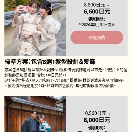
8,800日元→
6,600日元
優惠期間
至2026年8月31日為止
現在預約
標準方案：包含8選1髮型設計＆髪飾
方案包含8選1髮型設計＆髪飾。和服租借後髮飾還可以帶走。（*照片上的蕾
絲裝飾是加價項目，含稅330日元起。）
6月份提供単衣（夏天用和服）。7月＆8月提供絽(材質更清涼炎夏用和服)。
※預約價格僅適用於9時~16時來店之預約。其他時間段將恢復原價。
10,560日元→
8,000日元
優惠期間