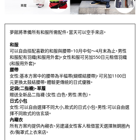
夢館將準備所有和服所需配件，當天可以空手來店。
和服
可以自由搭配喜歡的和服與腰帶。
10月中旬～4月末為止，男性
和服配有羽織(和服用外套)。女性和服可另加550日元租借羽織
(和服用外套)。
腰帶
女性:基本方案中的
腰帶
為半幅帯(蝴蝶結
腰帶
)，可另加1100日
元更換太鼓結
腰帶，體驗更傳統的日式優雅
。
足袋(
二指襪
)・草履
贈送
全新品
二指襪（
女性:白色
，
男性:黒色）。
日式
小包
女性:可以自由選擇不同大小,款式的日式小包。
男性:
可以自由選
擇不同款式的
信玄袋。
內襯衣
所有方案均提供內襯衣。另建議女性客人租借當天選擇
無鋼
圈
內
衣/
胸罩式上衣來店
。