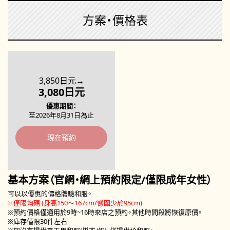
方案・價格表
3,850日元→
3,080日元
優惠期間
至2026年8月31日為止
現在預約
基本方案（官網・網上預約限定/僅限成年女性）
可以以優惠的價格體驗和服。
※僅限均碼 (身高150～167cm/臀圍少於95cm)
※預約價格僅適用於9時~16時來店之預約。其他時間段將恢復原價。
※庫存僅限30件左右