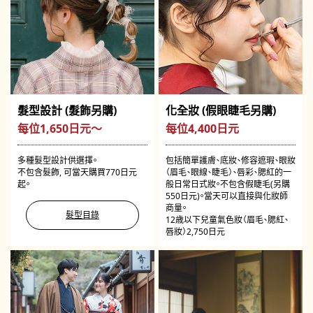
髮型設計 (髮飾另購)
化全妝 (假眼睫毛另購)
每位1,650日元～
每位4,400日元
多種髮型設計供選擇。
包括簡單護膚、底妝、修容遮瑕、眼妝
不包含髮飾, 可當天購買770日元
（眉毛、眼線、睫毛）、唇彩、腮紅的一
起。
般日常日式妝。不包含假睫毛(另購
550日元)。當天可以直接與化妝師
商量。
髮型目錄
12歳以下兒童氣色妝（眉毛、腮紅、
唇妝）2,750日元