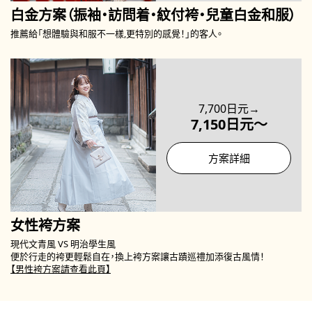
白金方案（振袖・訪問着・紋付袴・兒童白金和服）
推薦給「想體驗與和服不一樣,更特別的感覺！」的客人。
7,700日元→
7,150日元～
方案詳細
女性袴方案
現代文青風 VS 明治學生風
便於行走的袴更輕鬆自在，換上袴方案讓古蹟巡禮加添復古風情！
【男性袴方案請查看此頁】