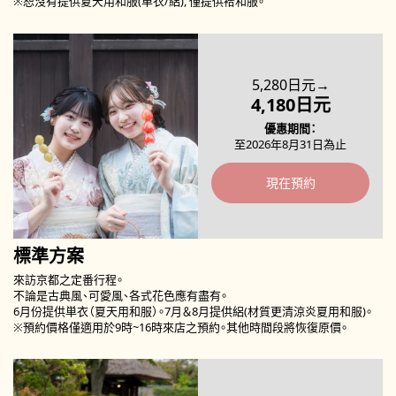
※恕沒有提供夏天用和服(単衣/絽), 僅提供袷和服。
5,280日元→
4,180日元
優惠期間
至2026年8月31日為止
現在預約
標準方案
來訪京都之定番行程
。
不論是古典風、可愛風、各式花色應有盡有。
6月份提供単衣（夏天用和服）。7月＆8月提供絽(材質更清涼炎夏用和服)。
※預約價格僅適用於9時~16時來店之預約。其他時間段將恢復原價。