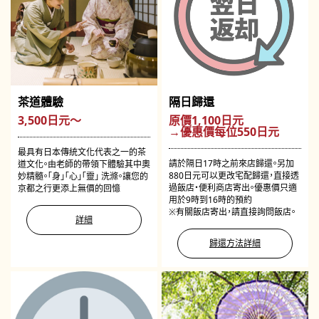
茶道體驗
隔日歸還
3,500日元～
原價1,100日元
→優惠價每位550日元
最具有日本傳統文化代表之一的茶
請於隔日17時之前來店歸還。另加
道文化。由老師的帶領下體驗其中奧
880日元可以更改宅配歸還，直接透
妙精髓。「身」「心」「靈」 洗滌。讓您的
過飯店・便利商店寄出。優惠價只適
京都之行更添上無價的回憶
用於9時到16時的預約
※有關飯店寄出，請直接詢問飯店。
詳細
歸還方法詳細