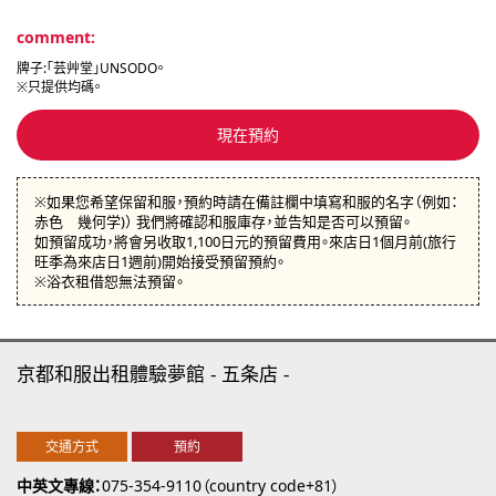
comment:
牌子:「芸艸堂」UNSODO。
※只提供均碼。
現在預約
※如果您希望保留和服，預約時請在備註欄中填寫和服的名字（例如：
赤色 幾何学)） 我們將確認和服庫存，並告知是否可以預留。
如預留成功，將會另收取1,100日元的預留費用。來店日1個月前(旅行
旺季為來店日1週前)開始接受預留預約。
※浴衣租借恕無法預留。
京都和服出租體驗夢館
五条店
交通方式
預約
中英文專線
075-354-9110（country code+81）