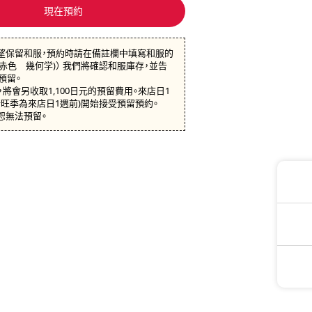
現在預約
望保留和服，預約時請在備註欄中填寫和服的
：赤色 幾何学)） 我們將確認和服庫存，並告
預留。
將會另收取1,100日元的預留費用。來店日1
行旺季為來店日1週前)開始接受預留預約。
恕無法預留。