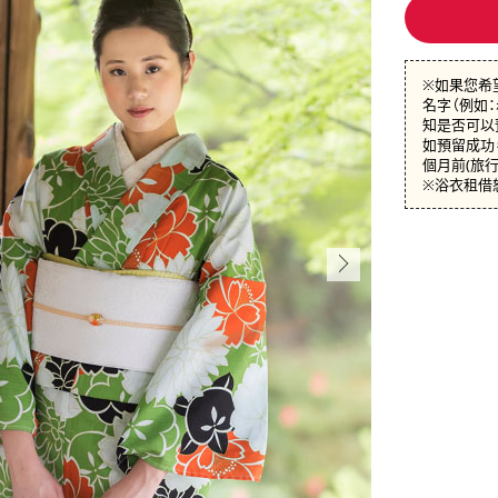
※如果您希
名字（例如
知是否可以
如預留成功，
個月前(旅
※浴衣租借