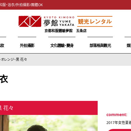
和服・浴衣/外拍攝影/團體OK
京都和服體驗夢館 五条店
化妝
外拍攝影
文化體驗・變身
部落格與觀光
媒
、オレンジ、黒 花々
衣
黒 花々
comment:
2017年女性夏