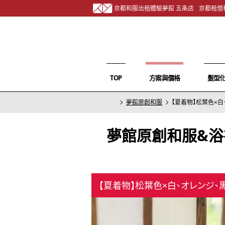
京都和服出租體驗夢館 五条店
京都租借
TOP
方案與價格
髮型
夢館原創和服
【夏着物】松葉色×白
夢館原創和服&浴
【夏着物】松葉色×白、オレンジ、