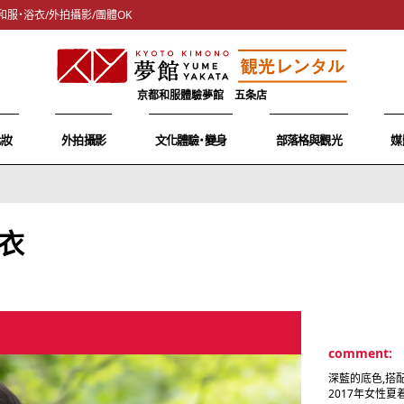
和服・浴衣/外拍攝影/團體OK
京都和服體驗夢館 五条店
化妝
外拍攝影
文化體驗・變身
部落格與觀光
媒
衣
comment:
深藍的底色,搭
2017年女性夏