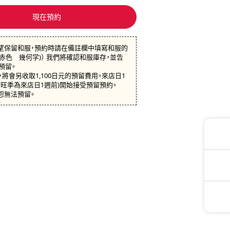
現在預約
望保留和服，預約時請在備註欄中填寫和服的
：赤色 幾何学)） 我們將確認和服庫存，並告
預留。
將會另收取1,100日元的預留費用。來店日1
行旺季為來店日1週前)開始接受預留預約。
恕無法預留。