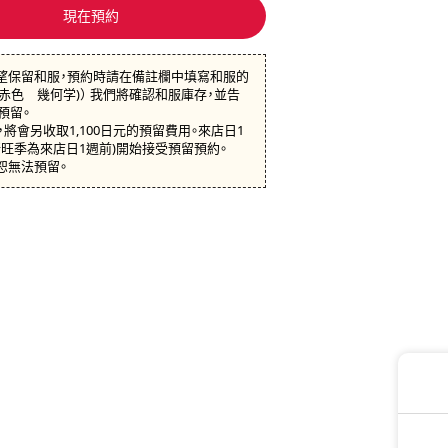
現在預約
望保留和服，預約時請在備註欄中填寫和服的
：赤色 幾何学)） 我們將確認和服庫存，並告
預留。
將會另收取1,100日元的預留費用。來店日1
行旺季為來店日1週前)開始接受預留預約。
恕無法預留。