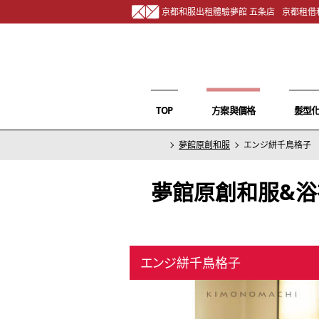
京都和服出租體驗夢館 五条店
京都租借
TOP
方案與價格
髮型
夢館原創和服
エンジ絣千鳥格子
夢館原創和服&浴
エンジ絣千鳥格子