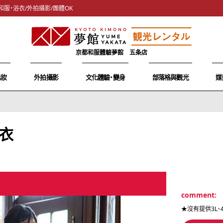
和服・浴衣/外拍攝影/團體OK
京都和服體驗夢館 五条店
化妝
外拍攝影
文化體驗・變身
部落格與觀光
媒
衣
comment:
★沒有提供3L、4