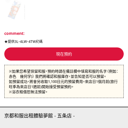
comment:
★提供3L、4LW、4TW尺碼
現在預約
※如果您希望保留和服，預約時請在備註欄中填寫和服的名字（例如：
赤色 幾何学)） 我們將確認和服庫存，並告知是否可以預留。
如預留成功，將會另收取1,100日元的預留費用。來店日1個月前(旅行
旺季為來店日1週前)開始接受預留預約。
※浴衣租借恕無法預留。
京都和服出租體驗夢館
五条店