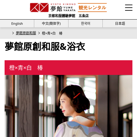
京都和服體驗夢館 五条店
English
中文(簡体字)
한국어
日本語
夢館原創和服
橙×青×白 椿
夢館原創和服&浴衣
橙×青×白 椿