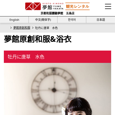
京都和服體驗夢館 五条店
English
中文(簡体字)
한국어
日本語
夢館原創和服
牡丹に唐草 水色
夢館原創和服&浴衣
牡丹に唐草 水色