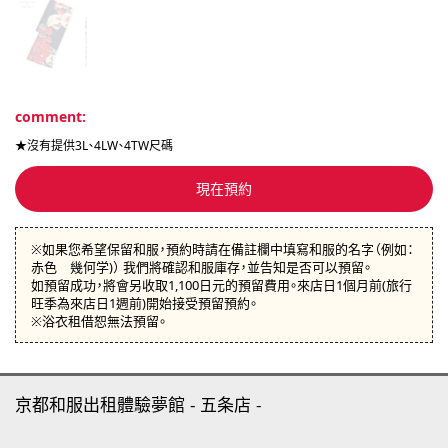
comment:
★沒有提供3L、4LW、4TW尺碼
現在預約
※如果您希望保留和服，預約時請在備註欄中填寫和服的名字（例如：
赤色 幾何学)） 我們將確認和服庫存，並告知是否可以預留。
如預留成功，將會另收取1,100日元的預留費用。來店日1個月前(旅行
旺季為來店日1週前)開始接受預留預約。
※浴衣租借恕無法預留。
京都和服出租體驗夢館
五条店