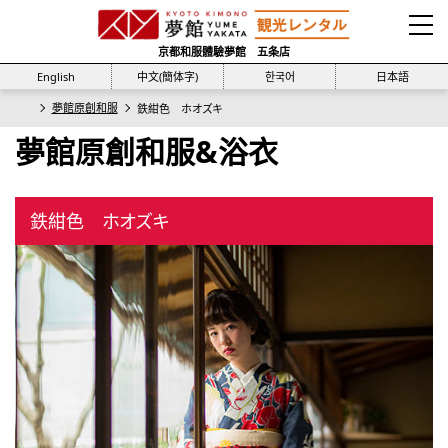
京都和服體驗夢館 五条店
English
中文(簡体字)
한국어
日本語
夢館原創和服
鉄紺色 ホオズキ
夢館原創和服&浴衣
鉄紺色 ホオズキ