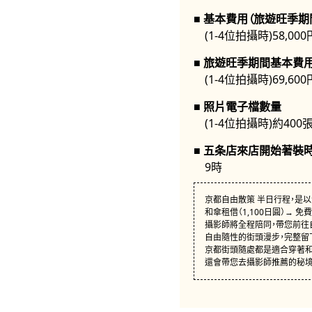
基本費用（旅遊旺季期
(1-4位拍攝時)58,000
旅遊旺季期間基本費用
(1-4位拍攝時)69,600
照片電子檔數量
(1-4位拍攝時)約400張
五条店來店開始著裝
9時
京都自由散策 半日行程，是
和傘租借（1,100日圓）→ 免費
攝影師將全程陪同，帶您前往
自由隨性的街頭漫步，完整留
京都街頭隨處都是適合穿著和
還會帶您去攝影師推薦的秘境