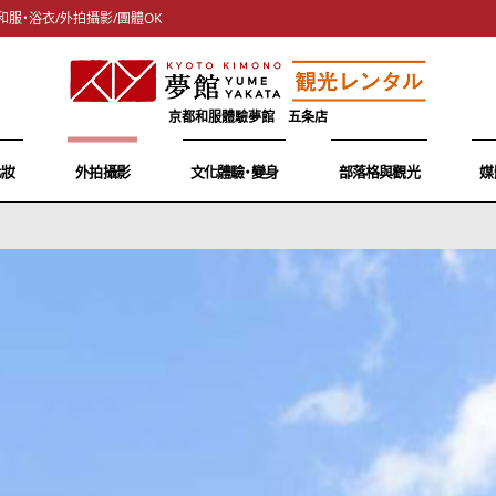
和服・浴衣/外拍攝影/團體OK
京都和服體驗夢館 五条店
化妝
外拍攝影
文化體驗・變身
部落格與觀光
媒