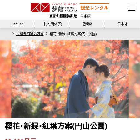
京都和服體驗夢館 五条店
English
中文(簡体字)
한국어
日本語
京都外拍攝影方案
櫻花・新緑・紅葉方案(円山公園)
櫻花・新緑・紅葉方案(円山公園)