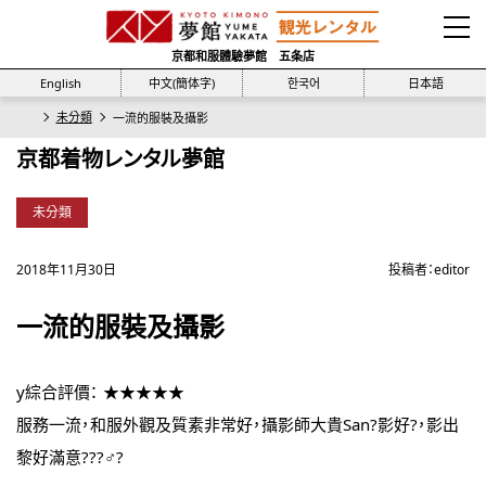
京都和服體驗夢館 五条店
English
中文(簡体字)
한국어
日本語
未分類
一流的服裝及攝影
京都着物レンタル夢館
未分類
2018年11月30日
投稿者：
editor
一流的服裝及攝影
y綜合評價： ★★★★★
服務一流，和服外觀及質素非常好，攝影師大貴San?影好?，影出
黎好滿意???♂?