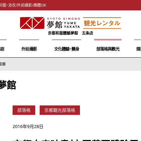
和服・浴衣/外拍攝影/團體OK
京都和服體驗夢館 五条店
化妝
外拍攝影
文化體驗・變身
部落格與觀光
媒
驗展
夢館
部落格
京都觀光部落格
2016年9月28日