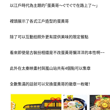
以江戶時代為主題的「蛋黃哥～ぐでぐで在路上了～」
裡頭展示了各式江戶造型的蛋黃哥
除了可以互動拍照外更有提供美味的限定餐點
看來即使是古裝扮相還是不改蛋黃哥懶洋洋的本性啊~~
此外在太秦映畫村與嵐山站共有4個點可以集章
全數集滿的話就可以兌換蛋黃哥的徽章一枚喔！