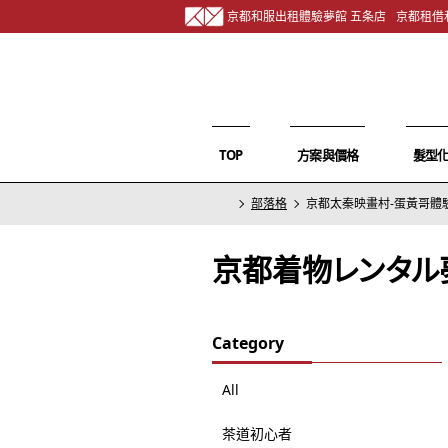
京都和服出租體驗夢館 五条店
京都租借
TOP
方案與價格
髮型
部落格
京都太秦映畫村-蛋黃哥體
京都着物レンタル
Category
All
茶道初心者