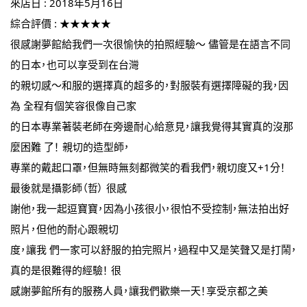
來店日 : 2018年5月16日
綜合評價 : ★★★★★
很感謝夢館給我們一次很愉快的拍照經驗～ 儘管是在語言不同
的日本，也可以享受到在台灣
的親切感～和服的選擇真的超多的，對服裝有選擇障礙的我，因
為 全程有個笑容很像自己家
的日本專業著裝老師在旁邊耐心給意見，讓我覺得其實真的沒那
麼困難 了！ 親切的造型師，
專業的戴起口罩，但無時無刻都微笑的看我們，親切度又+1分！
最後就是攝影師（哲） 很感
謝他，我一起逗寶寶，因為小孩很小，很怕不受控制，無法拍出好
照片，但他的耐心跟親切
度，讓我 們一家可以舒服的拍完照片，過程中又是笑聲又是打鬧，
真的是很難得的經驗！ 很
感謝夢館所有的服務人員，讓我們歡樂一天！享受京都之美