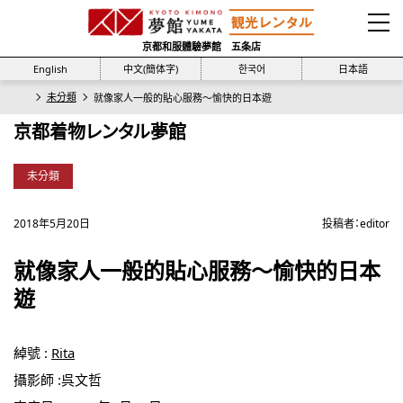
京都和服體驗夢館 五条店
English
中文(簡体字)
한국어
日本語
未分類
就像家人一般的貼心服務～愉快的日本遊
京都着物レンタル夢館
未分類
2018年5月20日
投稿者：
editor
就像家人一般的貼心服務～愉快的日本
遊
綽號 :
Rita
攝影師 :呉文哲