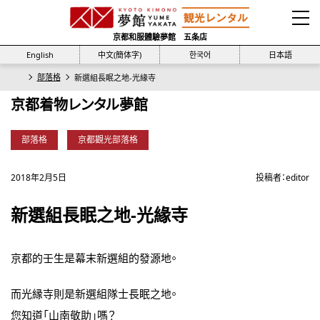
京都和服體驗夢館 五条店
English
中文(簡体字)
한국어
日本語
部落格
新選組長眠之地-光緣寺
京都着物レンタル夢館
部落格
京都觀光部落格
2018年2月5日
投稿者：
editor
新選組長眠之地-光緣寺
京都的壬生是幕末新選組的發源地。
而光縁寺則是新選組隊士長眠之地。
您知道「山南敬助」嗎？