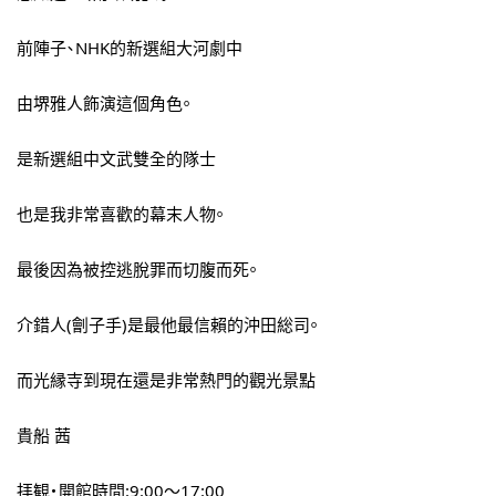
前陣子、NHK的新選組大河劇中
由堺雅人飾演這個角色。
是新選組中文武雙全的隊士
也是我非常喜歡的幕末人物。
最後因為被控逃脫罪而切腹而死。
介錯人(劊子手)是最他最信賴的沖田総司。
而光縁寺到現在還是非常熱門的觀光景點
貴船 茜
拝観・開館時間:9:00～17:00