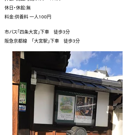
休日・休館:無
料金:供養料 一人100円
市バス「四条大宮」下車 徒歩3分
阪急京都線 「大宮駅」下車 徒歩3分