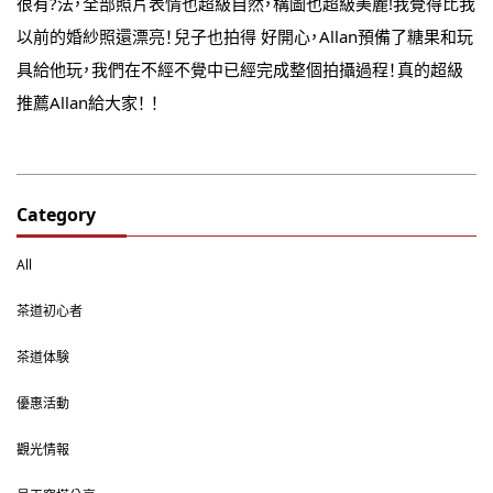
很有?法，全部照片表情也超級自然，構圖也超級美麗!我覺得比我
以前的婚紗照還漂亮！兒子也拍得 好開心，Allan預備了糖果和玩
具給他玩，我們在不經不覺中已經完成整個拍攝過程！真的超級
推薦Allan給大家！ ！
Category
All
茶道初心者
茶道体験
優惠活動
觀光情報