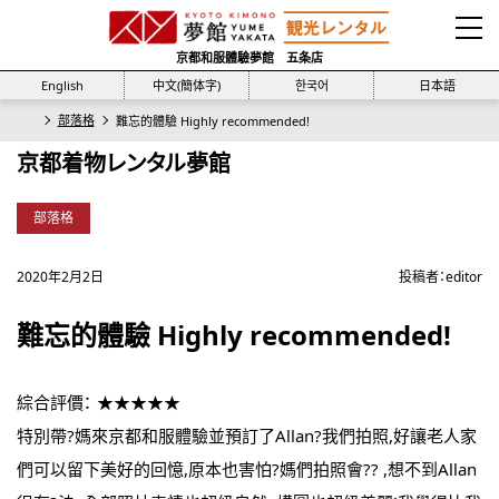
京都和服體驗夢館 五条店
English
中文(簡体字)
한국어
日本語
部落格
難忘的體驗 Highly recommended!
京都着物レンタル夢館
部落格
2020年2月2日
投稿者：
editor
難忘的體驗 Highly recommended!
綜合評價： ★★★★★
特別帶?媽來京都和服體驗並預訂了Allan?我們拍照,好讓老人家
們可以留下美好的回憶,原本也害怕?媽們拍照會?? ,想不到Allan