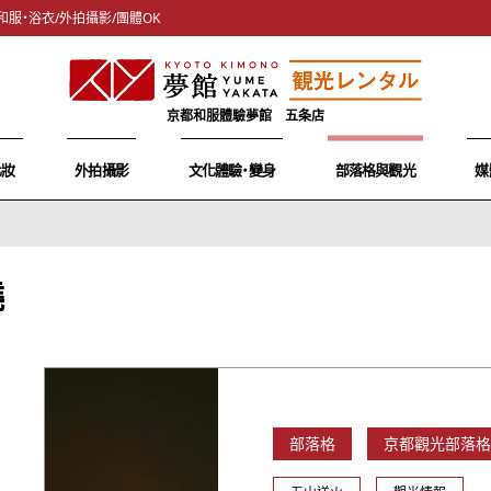
和服・浴衣/外拍攝影/團體OK
京都和服體驗夢館 五条店
化妝
外拍攝影
文化體驗・變身
部落格與觀光
媒
燒
部落格
京都觀光部落格