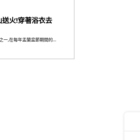
五山送火!穿著浴衣去
「五山送火」是京都夏日傳統祭典之一,在每年盂蘭盆節期間的8月16日舉行。位於東山的大文字山,從遠處眺望可以看到山上的“大”字,在8月16日這天會在那裡舉行點火儀式,用火焰描繪出“大”字,大文字燒以此聞名。