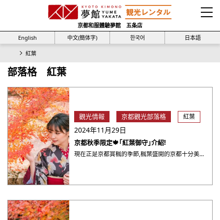
京都和服體驗夢館 五条店
English
中文(簡体字)
한국어
日本語
紅葉
部落格 紅葉
觀光情報
京都觀光部落格
紅葉
2024年11月29日
京都秋季限定🍁「紅葉御守」介紹!
現在正是京都賞楓的季節,楓葉盛開的京都十分美麗。其實,京都的寺院還會授予秋季限定的「紅葉御守」,非常精緻可愛,大家也千萬不要錯過哦! 接下來就為大家介紹一下各種紅葉御守吧!