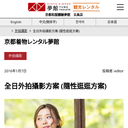
京都和服體驗夢館 五条店
English
中文(簡体字)
한국어
日本語
外拍攝影
全日外拍攝影方案 (隨性逛逛方案)
京都着物レンタル夢館
外拍攝影
2016年1月7日
投稿者：
editor
全日外拍攝影方案 (隨性逛逛方案)