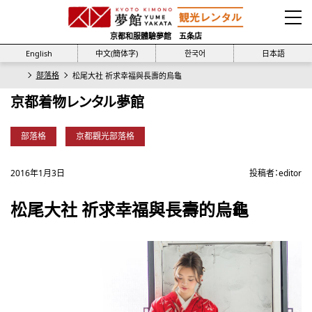
京都和服體驗夢館 五条店
English
中文(簡体字)
한국어
日本語
部落格
松尾大社 祈求幸福與長壽的烏龜
京都着物レンタル夢館
部落格
京都觀光部落格
2016年1月3日
投稿者：
editor
松尾大社 祈求幸福與長壽的烏龜