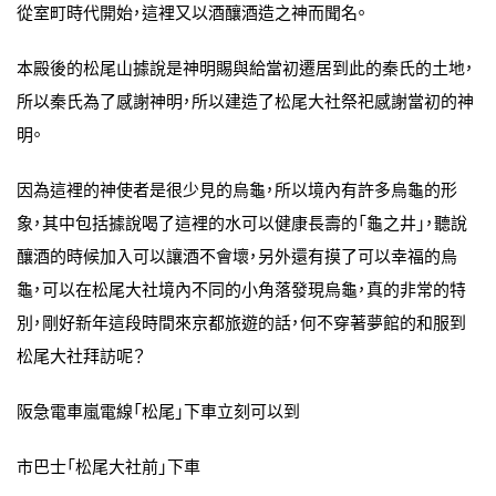
從室町時代開始，這裡又以酒釀酒造之神而聞名。
本殿後的松尾山據說是神明賜與給當初遷居到此的秦氏的土地，
所以秦氏為了感謝神明，所以建造了松尾大社祭祀感謝當初的神
明。
因為這裡的神使者是很少見的烏龜，所以境內有許多烏龜的形
象，其中包括據說喝了這裡的水可以健康長壽的「龜之井」，聽說
釀酒的時候加入可以讓酒不會壞，另外還有摸了可以幸福的烏
龜，可以在松尾大社境內不同的小角落發現烏龜，真的非常的特
別，剛好新年這段時間來京都旅遊的話，何不穿著夢館的和服到
松尾大社拜訪呢？
阪急電車嵐電線「松尾」下車立刻可以到
市巴士「松尾大社前」下車