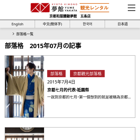
京都和服體驗夢館 五条店
English
中文(簡体字)
한국어
日本語
部落格一覧
部落格 2015年07月の記事
部落格
京都觀光部落格
2015年7月4日
京都七月的代表-祗園祭
一說到京都的七月，第一個想到的就是被稱為京都三大祭典的為期一個月的祇園祭。 最早起源於平安時代，為了祈求平息疫 ・・・