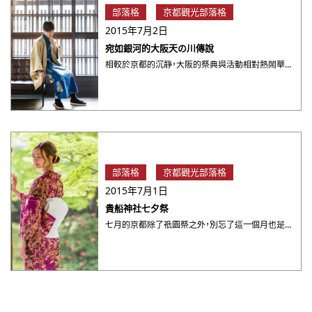
部落格
京都觀光部落格
2015年7月2日
宛如銀河的大阪天の川傳說
相較於京都的沉靜，大阪的祭典與活動相對熱鬧華麗。相傳在大阪天滿橋這一帶，自古就是祭祀天上繁星的區域，與銀河有關 ・・・
部落格
京都觀光部落格
2015年7月1日
貴船神社七夕祭
七月的京都除了祇園祭之外，別忘了這一個月也是與七夕有著緊密關聯的月份。說到日本的七夕，原本並沒有「情人節」的意 ・・・