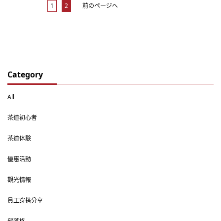
1
2
前のページへ
Category
All
茶道初心者
茶道体験
優惠活動
觀光情報
員工穿搭分享