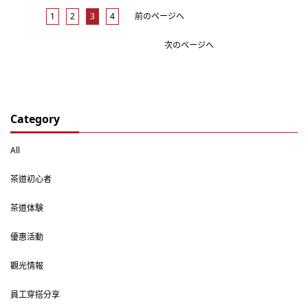
1
2
3
4
前のページへ
次のページへ
Category
All
茶道初心者
茶道体験
優惠活動
觀光情報
員工穿搭分享