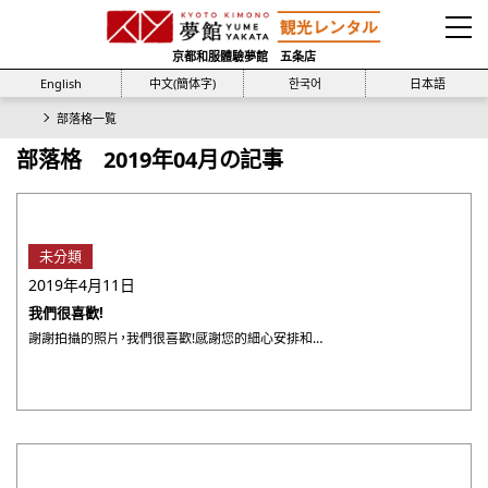
京都和服體驗夢館 五条店
English
中文(簡体字)
한국어
日本語
部落格一覧
部落格 2019年04月の記事
未分類
2019年4月11日
我們很喜歡!
謝謝拍攝的照片，我們很喜歡!感謝您的細心安排和照顧，使這次的和服體驗愉快難忘 綽號 : 匿名攝影師 : 董 來 ・・・