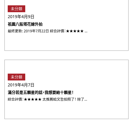
未分類
2019年4月9日
祇園八阪塔花嫁外拍
最終更新: 2019年7月22日 綜合評價：★★★★★ 妝髮都非常細緻，外拍時也都有專業的老師幫忙整理和服，攝 ・・・
未分類
2019年4月7日
滿分若是五顆星的話，我想要給十顆星！
綜合評價：★★★★★ 太推薦給文哲拍照了！ 除了是臺灣人溝通完全沒問題之外，也很會教拍照擺的姿勢、表情，如果有 ・・・