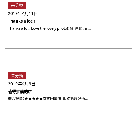
未分類
2019年4月11日
Thanks a lot!!
Thanks a lot!! Love the lovely photo!! 😄 綽號 : a ・・・
未分類
2019年4月9日
值得推薦的店
綜合評價：★★★★★查詢回覆快，服務態度好攝影師很好，很友善，值得推薦照片很滿意，能拍出女兒表情多多及溫馨場面 ・・・