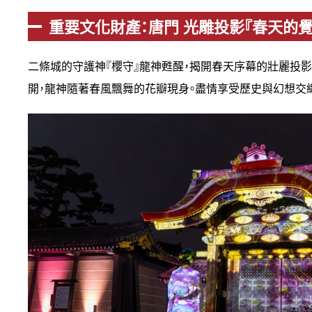
重要文化財產：唐門 光雕投影『春天的覺
二條城的守護神『櫻守』龍神甦醒，揭開春天序幕的壯麗投
開，龍神隨著春風飄舞的花瓣現身。盡情享受歷史與幻想交