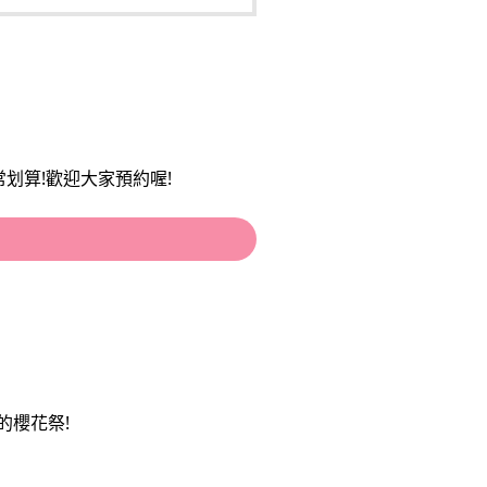
常划算!歡迎大家預約喔!
的櫻花祭!