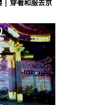
 櫻 | 穿著和服去京