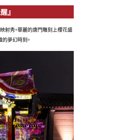
醒』
影映射秀。華麗的唐門雕刻上櫻花盛
織的夢幻時刻。