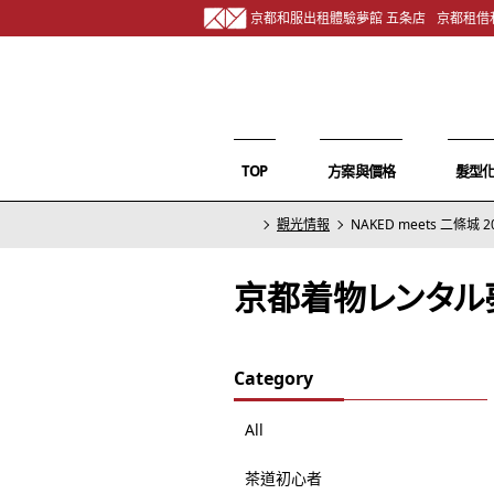
京都和服出租體驗夢館 五条店
京都租借
TOP
方案與價格
髮型
觀光情報
NAKED meets 二條城
京都着物レンタル
Category
All
茶道初心者