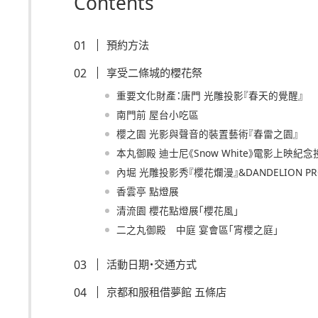
Contents
預約方法
享受二條城的櫻花祭
重要文化財產：唐門 光雕投影『春天的覺醒』
南門前 屋台小吃區
櫻之園 光影與聲音的裝置藝術『春雷之園』
本丸御殿 迪士尼《Snow White》電影上映紀
內堀 光雕投影秀『櫻花爛漫』&DANDELION PRO
香雲亭 點燈展
清流園 櫻花點燈展「櫻花風」
二之丸御殿 中庭 宴會區「宵櫻之庭」
活動日期・交通方式
京都和服租借夢館 五條店