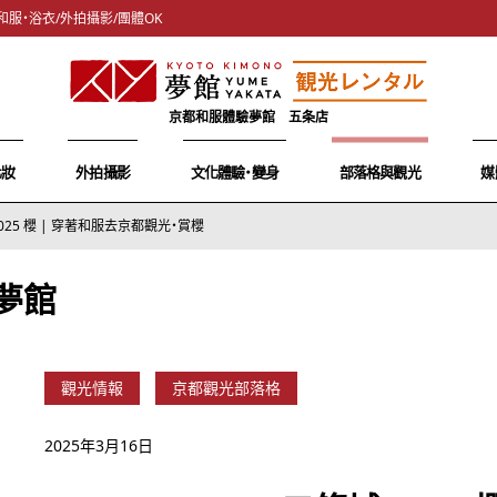
和服・浴衣/外拍攝影/團體OK
京都和服體驗夢館 五条店
化妝
外拍攝影
文化體驗・變身
部落格與觀光
媒
 2025 櫻 | 穿著和服去京都觀光・賞櫻
夢館
觀光情報
京都觀光部落格
2025年3月16日