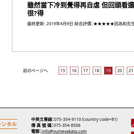
雖然當下冷到覺得再自虐 但回頭看
很?得
前のページへ
15
16
17
18
19
20
21
中英文專線
075-354-9110（country code+81）
傳 真 號 碼
075-354-8506
電郵
info@yumeyakata.com