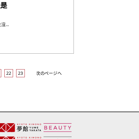
還是
最終更新: 2019年4月9日 綜合評價：★★★★★因為和先生沒有拍過婚紗，所以一直很期待這次的怕攝。當天天氣 ・・・
22
23
次のページへ