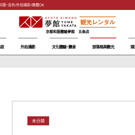
和服・浴衣/外拍攝影/團體OK
京都和服體驗夢館 五条店
化妝
外拍攝影
文化體驗・變身
部落格與觀光
媒
未分類