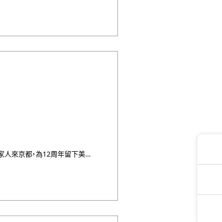
綜合評價 : ★★★★★第一次和家人來京都，為12周年留下美好回憶選擇了夢館，從一踏進夢館後就受到非常周到的服 ・・・