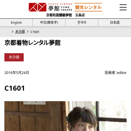
京都和服體驗夢館 五条店
English
中文(簡体字)
한국어
日本語
未分類
C1601
京都着物レンタル夢館
未分類
2016年5月24日
投稿者：
editor
C1601