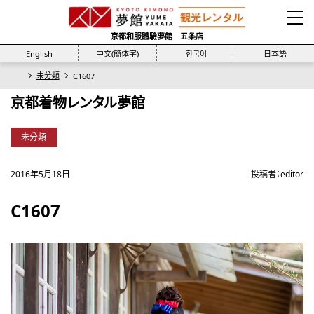
京都和服體驗夢館 五条店
English
中文(簡体字)
한국어
日本語
未分類
C1607
京都着物レンタル夢館
未分類
2016年5月18日
投稿者：
editor
C1607