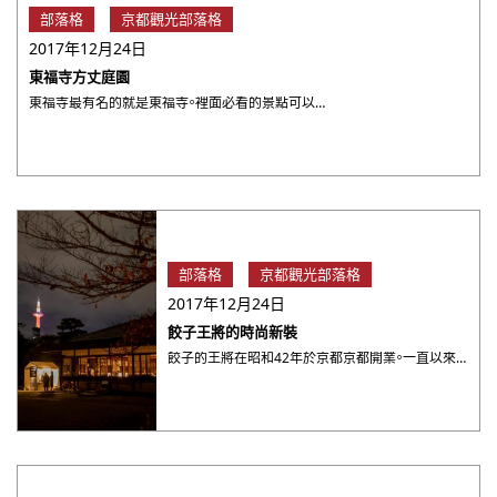
部落格
京都觀光部落格
2017年12月24日
東福寺方丈庭園
東福寺最有名的就是東福寺。裡面必看的景點可以說就是方丈的庭園。由昭和時期的造景師「重森三玲」所打造的三玲世界。 ・・・
部落格
京都觀光部落格
2017年12月24日
餃子王將的時尚新裝
餃子的王將在昭和42年於京都京都開業。一直以來都給人一種肚子很餓的男人才會去吃的印象 但是烏丸御池的「GYOZ ・・・