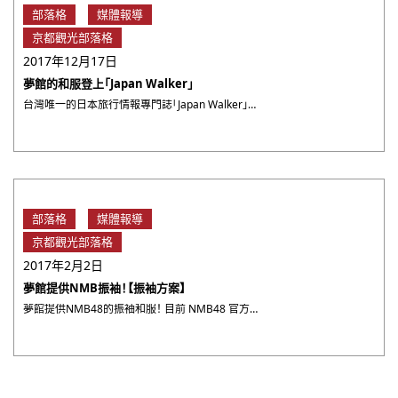
部落格
媒體報導
京都觀光部落格
2017年12月17日
夢館的和服登上「Japan Walker」
台灣唯一的日本旅行情報專門誌「Japan Walker」刊登了夢館的和服！ JR宇治站附近有很多有名的甜點店還 ・・・
部落格
媒體報導
京都觀光部落格
2017年2月2日
夢館提供NMB振袖！【振袖方案】
夢館提供NMB48的振袖和服！ 目前 NMB48 官方網站的店頭使用的振袖和服由夢館提供！(山本彩除外)官方網 ・・・