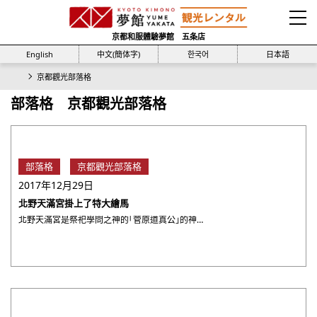
京都和服體驗夢館 五条店
English
中文(簡体字)
한국어
日本語
京都觀光部落格
部落格 京都觀光部落格
部落格
京都觀光部落格
2017年12月29日
北野天滿宮掛上了特大繪馬
北野天滿宮是祭祀學問之神的「菅原道真公」的神社。小時候考試前我常常去拜拜。 京都的北野天滿宮是全國天滿宮之中的 ・・・