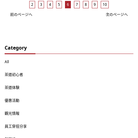
2
3
4
5
6
7
8
9
10
前のページへ
次のページへ
Category
All
茶道初心者
茶道体験
優惠活動
觀光情報
員工穿搭分享